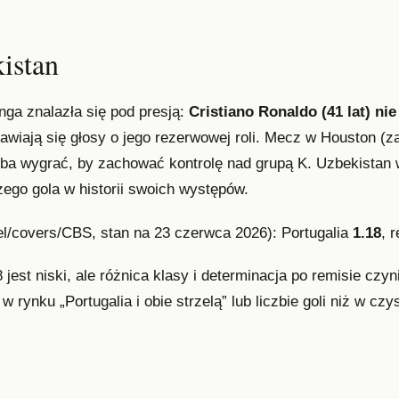
istan
nga znalazła się pod presją:
Cristiano Ronaldo (41 lat) nie
jawiają się głosy o jego rezerwowej roli. Mecz w Houston (
rzeba wygrać, by zachować kontrolę nad grupą K. Uzbekista
zego gola w historii swoich występów.
l/covers/CBS, stan na 23 czerwca 2026): Portugalia
1.18
, 
jest niski, ale różnica klasy i determinacja po remisie czyn
rynku „Portugalia i obie strzelą” lub liczbie goli niż w czy