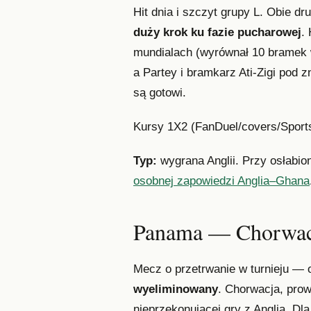
Hit dnia i szczyt grupy L. Obie d
duży krok ku fazie pucharowej
.
mundialach (wyrównał 10 bramek
a Partey i bramkarz Ati-Zigi pod z
są gotowi.
Kursy 1X2 (FanDuel/covers/Sports
Typ:
wygrana Anglii. Przy osłabio
osobnej zapowiedzi Anglia–Ghana
Panama — Chorwac
Mecz o przetrwanie w turnieju — 
wyeliminowany
. Chorwacja, prow
nieprzekonującej gry z Anglią. D