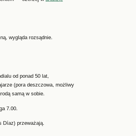
lną, wygląda rozsądnie.
alu od ponad 50 lat,
arze (pora deszczowa, możliwy
grodą samą w sobie.
ga 7.00.
s Díaz) przeważają.