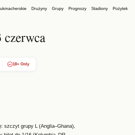
bukmacherskie
Drużyny
Grupy
Prognozy
Stadiony
Pożytek
3 czerwca
18+ Only
18+
ę: szczyt grupy L (Anglia–Ghana),
y bilet do 1/16 (Kolumbia–DR