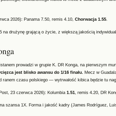
erwca 2026): Panama 7.50, remis 4.10,
Chorwacja 1.55
.
 na drużynę grającą o życie, z większą jakością indywidua
onga
stanem prowadzi w grupie K. DR Konga, na pierwszym mundi
cięzca jest blisko awansu do 1/16 finału.
Mecz w Guadalaj
d ranem czasu polskiego — wytrwałość kibica będzie tu na
Post, 23 czerwca 2026): Kolumbia
1.51
, remis 4.20, DR Kon
na szansa 1X. Forma i jakość kadry (James Rodríguez, Lui