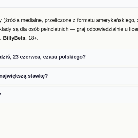
y (źródła medialne, przeliczone z formatu amerykańskiego, 
kłady są dla osób pełnoletnich — graj odpowiedzialnie u l
n.
BillyBets
. 18+.
dziś, 23 czerwca, czasu polskiego?
największą stawkę?
?