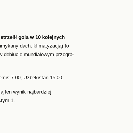
 strzelił gola w 10 kolejnych
zamykany dach, klimatyzacja) to
n w debiucie mundialowym przegrał
remis 7.00, Uzbekistan 15.00.
ią ten wynik najbardziej
stym 1.