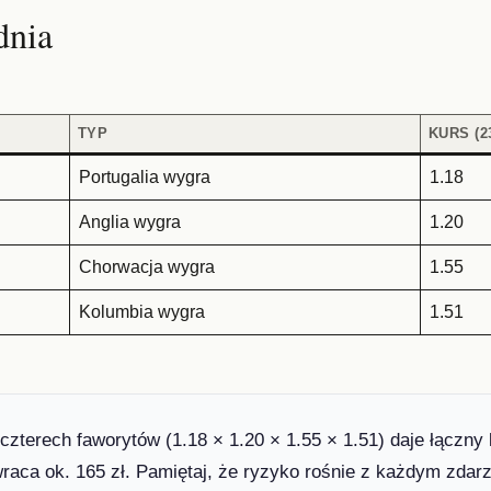
dnia
TYP
KURS (23
Portugalia wygra
1.18
Anglia wygra
1.20
Chorwacja wygra
1.55
Kolumbia wygra
1.51
zterech faworytów (1.18 × 1.20 × 1.55 × 1.51) daje łączny k
wraca ok. 165 zł. Pamiętaj, że ryzyko rośnie z każdym zdar