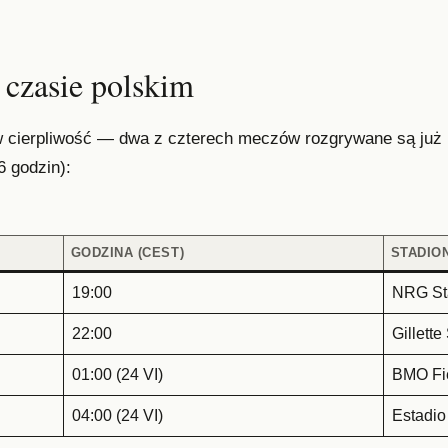
czasie polskim
 w cierpliwość — dwa z czterech meczów rozgrywane są już
 godzin):
GODZINA (CEST)
STADIO
19:00
NRG St
22:00
Gillett
01:00 (24 VI)
BMO Fie
04:00 (24 VI)
Estadio