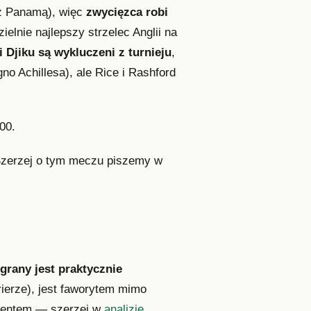
0 z Panamą), więc
zwycięzca robi
lnie najlepszy strzelec Anglii na
i Djiku są wykluczeni z turnieju
,
gno Achillesa), ale Rice i Rashford
00.
 Szerzej o tym meczu piszemy w
grany jest praktycznie
rierze), jest faworytem mimo
kcentem — szerzej w
analizie