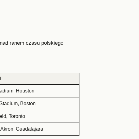
 nad ranem czasu polskiego
N
adium, Houston
e Stadium, Boston
ld, Toronto
 Akron, Guadalajara