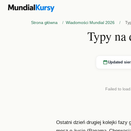
Strona główna
/
Wiadomości Mundial 2026
/
Ty
Typy na 
Updated sier
Failed to load
Ostatni dzień drugiej kolejki faz
mecz o życie (Panama–Chorwacja),