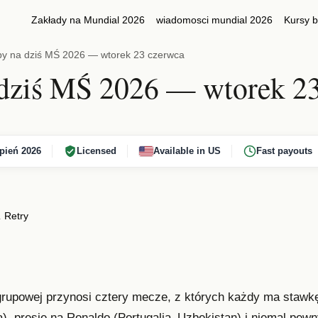
Zakłady na Mundial 2026
wiadomosci mundial 2026
Kursy 
py na dziś MŚ 2026 — wtorek 23 czerwca
dziś MŚ 2026 — wtorek 2
pień 2026
Licensed
Available in US
Fast payouts
.
Retry
y grupowej przynosi cztery mecze, z których każdy ma stawk
 presję na Ronaldo (Portugalia–Uzbekistan) i niemal pewn