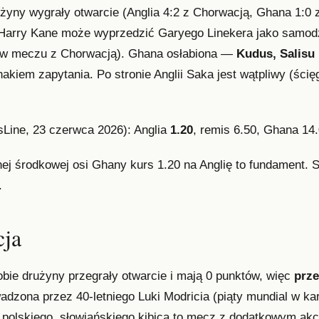
rużyny wygrały otwarcie (Anglia 4:2 z Chorwacją, Ghana 1:
 Harry Kane może wyprzedzić Garyego Linekera jako samodzie
 w meczu z Chorwacją). Ghana osłabiona —
Kudus, Salisu 
nakiem zapytania. Po stronie Anglii Saka jest wątpliwy (ścię
Line, 23 czerwca 2026): Anglia
1.20
, remis 6.50, Ghana 14.
nej środkowej osi Ghany kurs 1.20 na Anglię to fundament.
.
ja
obie drużyny przegrały otwarcie i mają 0 punktów, więc
prze
adzona przez 40-letniego Luki Modricia (piąty mundial w ka
la polskiego, słowiańskiego kibica to mecz z dodatkowym a