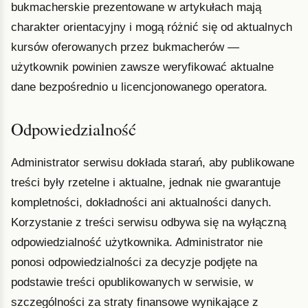
bukmacherskie prezentowane w artykułach mają
charakter orientacyjny i mogą różnić się od aktualnych
kursów oferowanych przez bukmacherów —
użytkownik powinien zawsze weryfikować aktualne
dane bezpośrednio u licencjonowanego operatora.
Odpowiedzialność
Administrator serwisu dokłada starań, aby publikowane
treści były rzetelne i aktualne, jednak nie gwarantuje
kompletności, dokładności ani aktualności danych.
Korzystanie z treści serwisu odbywa się na wyłączną
odpowiedzialność użytkownika. Administrator nie
ponosi odpowiedzialności za decyzje podjęte na
podstawie treści opublikowanych w serwisie, w
szczególności za straty finansowe wynikające z