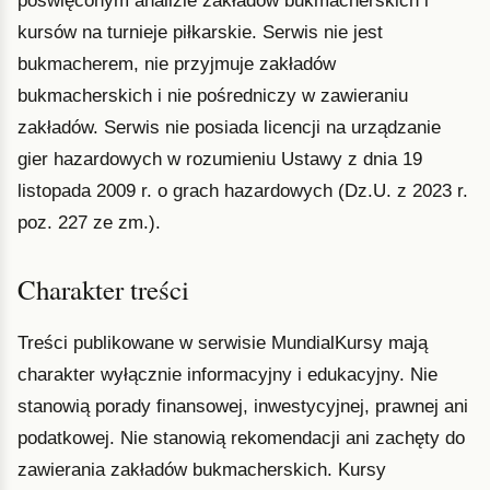
poświęconym analizie zakładów bukmacherskich i
kursów na turnieje piłkarskie. Serwis nie jest
bukmacherem, nie przyjmuje zakładów
bukmacherskich i nie pośredniczy w zawieraniu
zakładów. Serwis nie posiada licencji na urządzanie
gier hazardowych w rozumieniu Ustawy z dnia 19
listopada 2009 r. o grach hazardowych (Dz.U. z 2023 r.
poz. 227 ze zm.).
Charakter treści
Treści publikowane w serwisie MundialKursy mają
charakter wyłącznie informacyjny i edukacyjny. Nie
stanowią porady finansowej, inwestycyjnej, prawnej ani
podatkowej. Nie stanowią rekomendacji ani zachęty do
zawierania zakładów bukmacherskich. Kursy