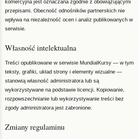
komercyjna jest oznaczana zgodnie z obowiązującymi
przepisami. Obecność odnośników partnerskich nie
wpływa na niezależność ocen i analiz publikowanych w
serwisie.
Własność intelektualna
Treści opublikowane w serwisie MundialKursy — w tym
teksty, grafiki, układ strony i elementy wizualne —
stanowią własność administratora lub są
wykorzystywane na podstawie licencji. Kopiowanie,
rozpowszechnianie lub wykorzystywanie treści bez
zgody administratora jest zabronione.
Zmiany regulaminu