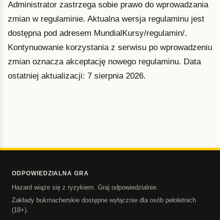
Administrator zastrzega sobie prawo do wprowadzania
zmian w regulaminie. Aktualna wersja regulaminu jest
dostępna pod adresem MundialKursy/regulamin/.
Kontynuowanie korzystania z serwisu po wprowadzeniu
zmian oznacza akceptację nowego regulaminu. Data
ostatniej aktualizacji: 7 sierpnia 2026.
ODPOWIEDZIALNA GRA
Hazard wiąże się z ryzykiem. Graj odpowiedzialnie.
Zakłady bukmacherskie dostępne wyłącznie dla osób pełoletnich
(18+).