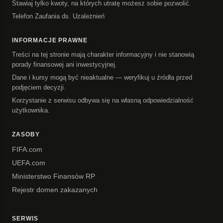
Stawiaj tylko kwoty, na których utratę możesz sobie pozwolić.
Telefon Zaufania ds. Uzależnień
INFORMACJE PRAWNE
Treści na tej stronie mają charakter informacyjny i nie stanowią
porady finansowej ani inwestycyjnej.
Dane i kursy mogą być nieaktualne — weryfikuj u źródła przed
podjęciem decyzji.
Korzystanie z serwisu odbywa się na własną odpowiedzialność
użytkownika.
ZASOBY
FIFA.com
UEFA.com
Ministerstwo Finansów RP
Rejestr domen zakazanych
SERWIS